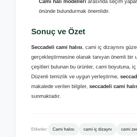
Cami halı modelleri
arasında seçim yapark
önünde bulundurmak önemlidir.
Sonuç ve Özet
Seccadeli cami halısı
, cami iç dizaynını güze
gerçekleştirmesine olanak tanıyan önemli bir 
çeşitleri bulunan bu ürünler, cami boyutuna, iç
Düzenli temizlik ve uygun yerleştirme,
seccade
makalede verilen bilgiler,
seccadeli cami halı
sunmaktadır.
Etiketler:
Cami halısı
cami iç dizaynı
cami ze