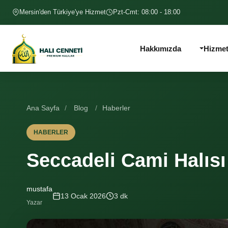
İçeriğe geç
Mersin'den Türkiye'ye Hizmet
Pzt-Cmt: 08:00 - 18:00
Hakkımızda
Hizmet
Ana Sayfa
/
Blog
/
Haberler
HABERLER
Seccadeli Cami Halısı
mustafa
13 Ocak 2026
3 dk
Yazar