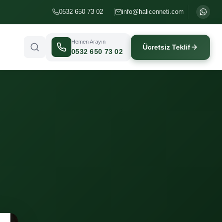
0532 650 73 02
info@halicenneti.com
Hemen Arayın
Ücretsiz Teklif
0532 650 73 02