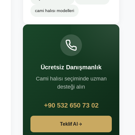
cami halısı modelleri
Ücretsiz Danışmanlık
Cami halısı seçiminde uzman
desteği alın
+90 532 650 73 02
Teklif Al