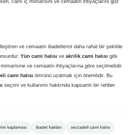
en, cami iç mimarisini ve cemaatin ihtiyaçlarını göz
lleştiren ve cemaatin ibadetlerini daha rahat bir şekilde
unsurdur.
Yün cami halısı
ve
akrilik cami halısı
gibi
 mimarisine ve cemaatin ihtiyaçlarına göre seçilmelidir.
li cami halısı
ömrünü uzatmak için önemlidir. Bu
sı
seçimi ve kullanımı hakkında kapsamlı bir rehber
min kaplaması
ibadet halıları
seccadeli cami halısı