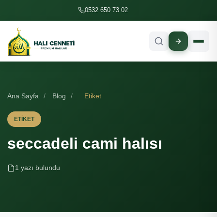
İçeriğe geç
0532 650 73 02
Ana Sayfa
/
Blog
/
Etiket
ETIKET
seccadeli cami halısı
1 yazı bulundu