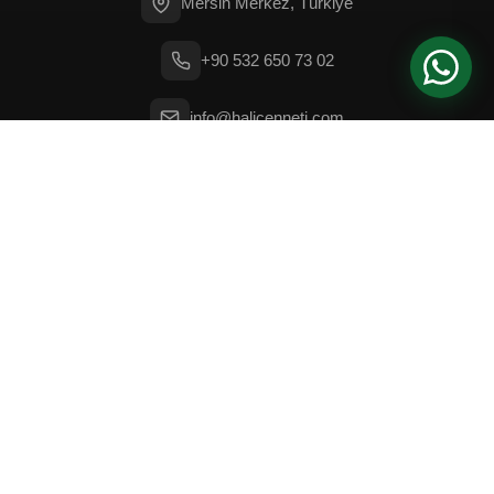
Mersin Merkez, Türkiye
+90 532 650 73 02
info@halicenneti.com
Pzt - Cmt: 08:00 - 18:00
© 2026 Cami Halısı – Halı Cenneti. Tüm hakları saklıdır.
Gizlilik Politikası
Kullanım Şartları
Çerez Politikası
SSL GÜVENLI
Web Tasarım
✨
iDeal
Sunucu