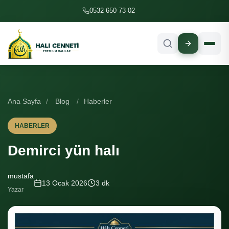
İçeriğe geç
0532 650 73 02
Ana Sayfa
/
Blog
/
Haberler
HABERLER
Demirci yün halı
mustafa
13 Ocak 2026
3 dk
Yazar