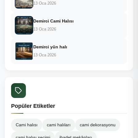
13 Oca 2026
Demirci Cami Halısı
13 Oca 2026
Demirci yün halı
13 Oca 2026
Popüler Etiketler
Cami halısı
cami halıları
cami dekorasyonu
cami halısı seçimi
ibadet mekânları