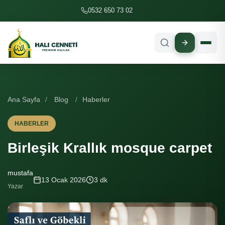
İçeriğe geç
0532 650 73 02
Ana Sayfa
/
Blog
/
Haberler
HABERLER
Birleşik Krallık mosque carpet
mustafa
13 Ocak 2026
3 dk
Yazar