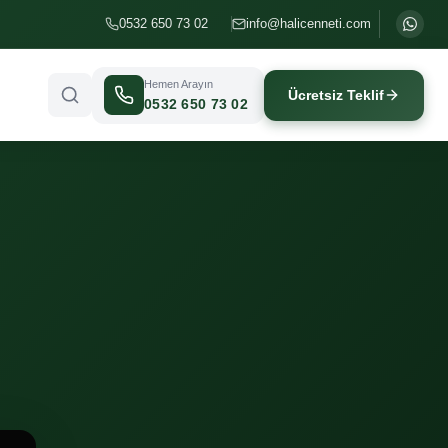
0532 650 73 02
info@halicenneti.com
Hemen Arayın
Ücretsiz Teklif
0532 650 73 02