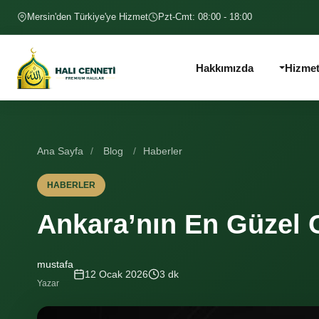
İçeriğe geç
Mersin'den Türkiye'ye Hizmet
Pzt-Cmt: 08:00 - 18:00
Hakkımızda
Hizmet
Ana Sayfa
/
Blog
/
Haberler
HABERLER
Ankara’nın En Güzel C
mustafa
12 Ocak 2026
3 dk
Yazar