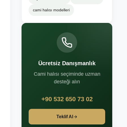
cami halısı modelleri
Ücretsiz Danışmanlık
Cami halısı seçiminde uzman
desteği alın
+90 532 650 73 02
Teklif Al