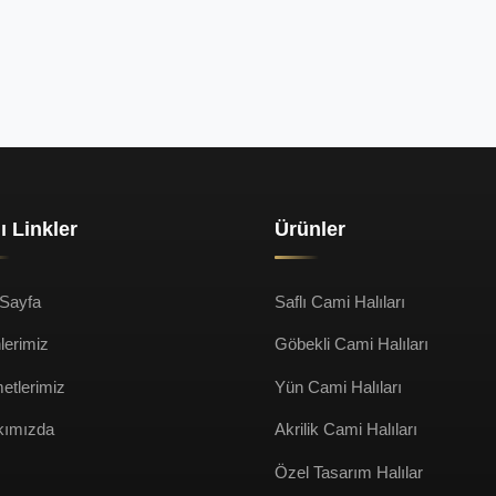
lı Linkler
Ürünler
Sayfa
Saflı Cami Halıları
lerimiz
Göbekli Cami Halıları
etlerimiz
Yün Cami Halıları
kımızda
Akrilik Cami Halıları
Özel Tasarım Halılar