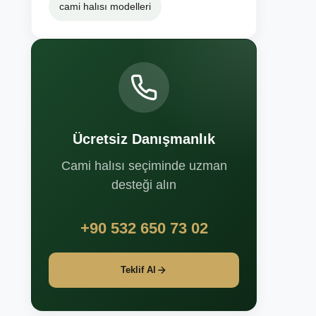
cami halısı modelleri
Ücretsiz Danışmanlık
Cami halısı seçiminde uzman
desteği alın
+90 532 650 73 02
Teklif Al