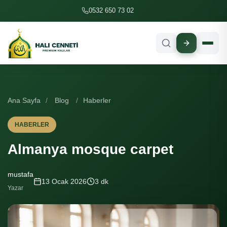
İçeriğe geç
0532 650 73 02
Ana Sayfa
/
Blog
/
Haberler
HABERLER
Almanya mosque carpet
mustafa
13 Ocak 2026
3 dk
Yazar