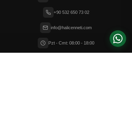
+90 532 650 73 02
info@halicenneti.com
Pzt - Cmt: 08:00 - 18:00
© 2026 Cami Halısı – Halı Cenneti. Tüm hakları saklıdır.
Gizlilik Politikası
Kullanım Şartları
Çerez Politikası
SSL GÜVENLI
Web Tasarım
✨
iDeal
Sunucu