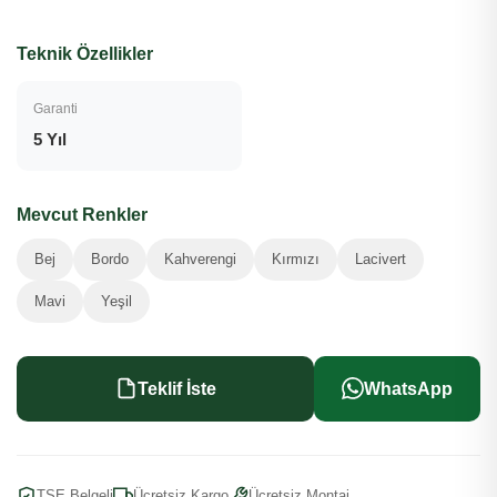
Teknik Özellikler
Garanti
5 Yıl
Mevcut Renkler
Bej
Bordo
Kahverengi
Kırmızı
Lacivert
Mavi
Yeşil
Teklif İste
WhatsApp
TSE Belgeli
Ücretsiz Kargo
Ücretsiz Montaj