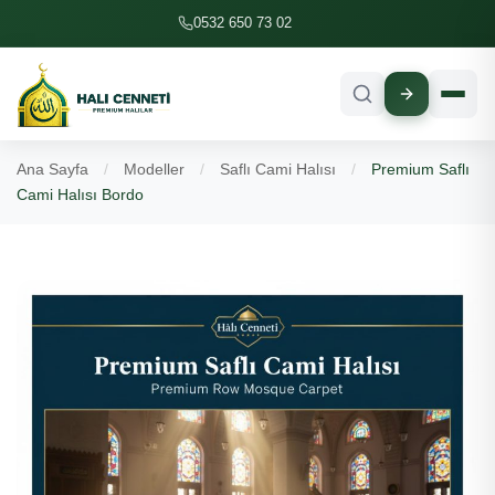
İçeriğe geç
0532 650 73 02
Ana Sayfa
/
Modeller
/
Saflı Cami Halısı
/
Premium Saflı
Cami Halısı Bordo