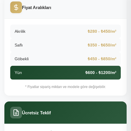
Fiyat Aralıkları
Akrilik
₺280 - ₺450/m²
Saflı
₺350 - ₺650/m²
Göbekli
₺450 - ₺850/m²
Yün
₺600 - ₺1200/m²
* Fiyatlar sipariş miktarı ve modele göre değişebilir.
Ücretsiz Teklif