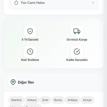
Yün Cami Halısı
5 Yıl Garanti
Ücretsiz Kargo
Hızlı Teslimat
Kalite Garantisi
Diğer İller
İstanbul
Ankara
İzmir
Bursa
Antalya
Konya