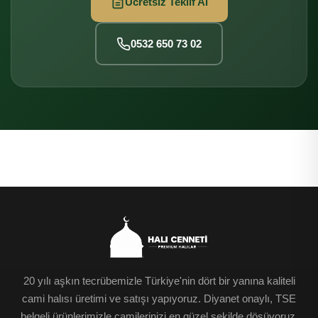
Ücretsiz Teklif Al
0532 650 73 02
20 yılı aşkın tecrübemizle Türkiye'nin dört bir yanına kaliteli
cami halısı üretimi ve satışı yapıyoruz. Diyanet onaylı, TSE
belgeli ürünlerimizle camilerinizi en güzel şekilde döşüyoruz.