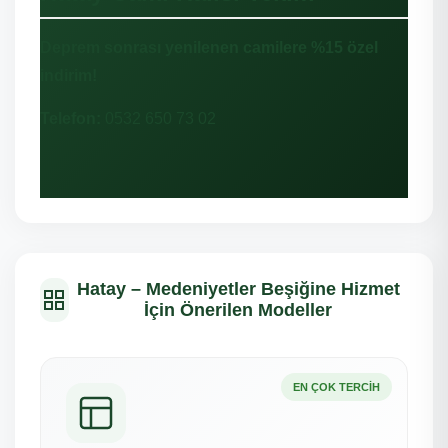
Deprem sonrası yenilenen camilere %15 özel
indirim!
Telefon:
0532 650 73 02
Hatay – Medeniyetler Beşiğine Hizmet
İçin Önerilen Modeller
EN ÇOK TERCIH