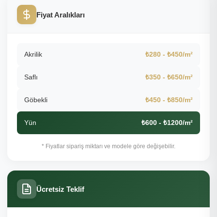
Fiyat Aralıkları
Akrilik
₺280 - ₺450/m²
Saflı
₺350 - ₺650/m²
Göbekli
₺450 - ₺850/m²
Yün
₺600 - ₺1200/m²
* Fiyatlar sipariş miktarı ve modele göre değişebilir.
Ücretsiz Teklif