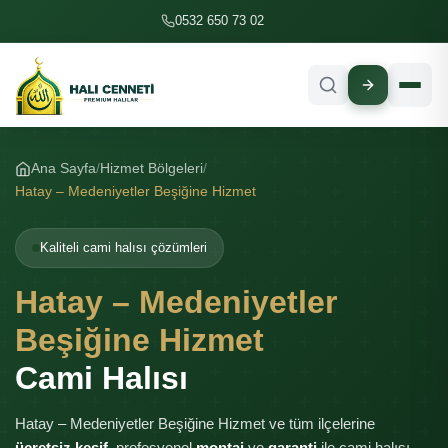
İçeriğe geç
0532 650 73 02
Ana Sayfa
Hizmet Bölgeleri
Hatay – Medeniyetler Beşiğine Hizmet
Kaliteli cami halısı çözümleri
Hatay – Medeniyetler
Beşiğine Hizmet
Cami Halısı
Hatay – Medeniyetler Beşiğine Hizmet ve tüm ilçelerine
ücretsiz keşif
, profesyonel
montaj
ve
garanti
ile cami halısı