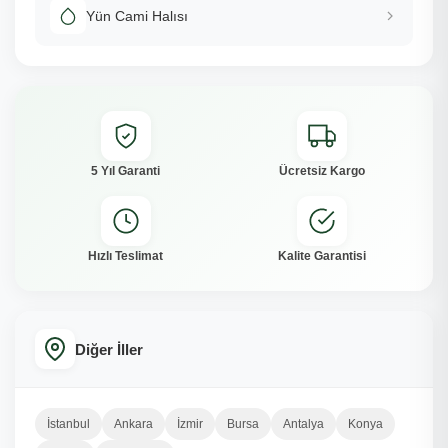
Yün Cami Halısı
5 Yıl Garanti
Ücretsiz Kargo
Hızlı Teslimat
Kalite Garantisi
Diğer İller
İstanbul
Ankara
İzmir
Bursa
Antalya
Konya