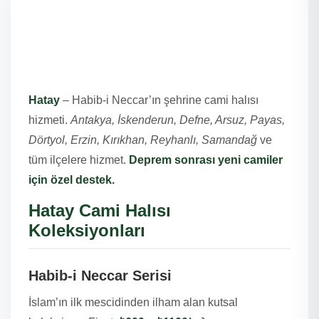
Hatay Cami Halısı –
Medeniyetler Beşiğine
Hizmet
Hatay
– Habib-i Neccar’ın şehrine cami halısı
hizmeti.
Antakya, İskenderun, Defne, Arsuz, Payas,
Dörtyol, Erzin, Kırıkhan, Reyhanlı, Samandağ
ve
tüm ilçelere hizmet.
Deprem sonrası yeni camiler
için özel destek.
Hatay Cami Halısı
Koleksiyonları
Habib-i Neccar Serisi
İslam’ın ilk mescidinden ilham alan kutsal