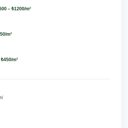
600 – ₺1200/m²
650/m²
 ₺450/m²
si