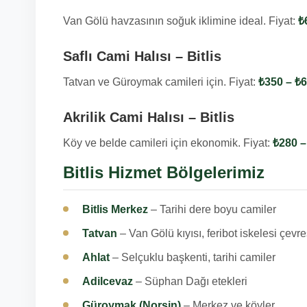
Van Gölü havzasının soğuk iklimine ideal. Fiyat:
₺
Saflı Cami Halısı – Bitlis
Tatvan ve Güroymak camileri için. Fiyat:
₺350 – ₺
Akrilik Cami Halısı – Bitlis
Köy ve belde camileri için ekonomik. Fiyat:
₺280 –
Bitlis Hizmet Bölgelerimiz
Bitlis Merkez
– Tarihi dere boyu camiler
Tatvan
– Van Gölü kıyısı, feribot iskelesi çevre
Ahlat
– Selçuklu başkenti, tarihi camiler
Adilcevaz
– Süphan Dağı etekleri
Güroymak (Norşin)
– Merkez ve köyler