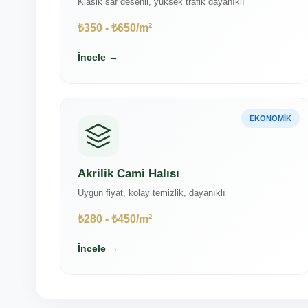
Klasik saf desenli, yüksek trafik dayanıklı
₺350 - ₺650/m²
İncele →
EKONOMIK
Akrilik Cami Halısı
Uygun fiyat, kolay temizlik, dayanıklı
₺280 - ₺450/m²
İncele →