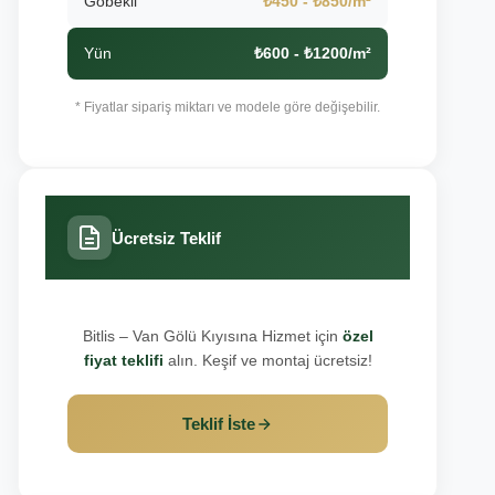
Göbekli
₺450 - ₺850/m²
Yün
₺600 - ₺1200/m²
* Fiyatlar sipariş miktarı ve modele göre değişebilir.
Ücretsiz Teklif
Bitlis – Van Gölü Kıyısına Hizmet için
özel
fiyat teklifi
alın. Keşif ve montaj ücretsiz!
Teklif İste