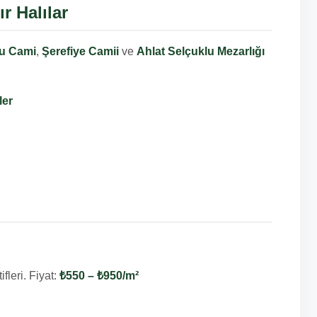
ır Halılar
u Cami
,
Şerefiye Camii
ve
Ahlat Selçuklu Mezarlığı
ler
ifleri. Fiyat:
₺550 – ₺950/m²