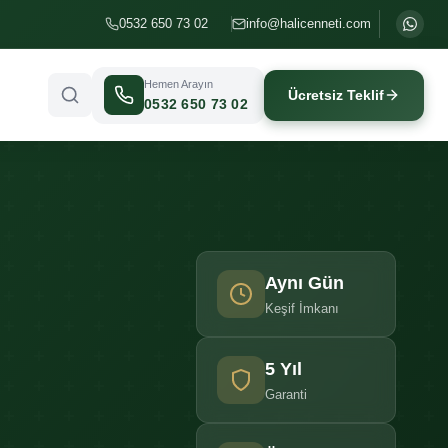
0532 650 73 02
info@halicenneti.com
Hemen Arayın
Ücretsiz Teklif
0532 650 73 02
Aynı Gün
Keşif İmkanı
5 Yıl
Garanti