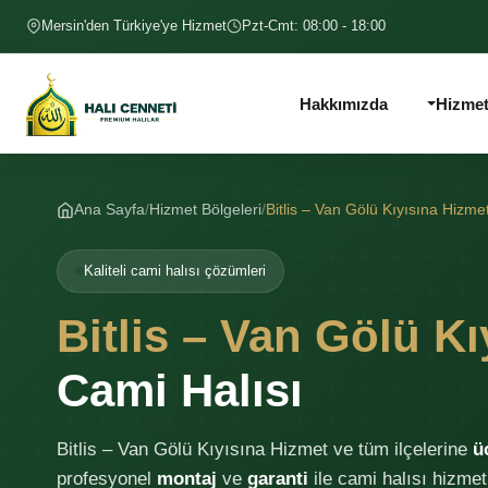
İçeriğe geç
Mersin'den Türkiye'ye Hizmet
Pzt-Cmt: 08:00 - 18:00
Hakkımızda
Hizmet
Ana Sayfa
Hizmet Bölgeleri
Bitlis – Van Gölü Kıyısına Hizme
Kaliteli cami halısı çözümleri
Bitlis – Van Gölü K
Cami Halısı
Bitlis – Van Gölü Kıyısına Hizmet ve tüm ilçelerine
ü
profesyonel
montaj
ve
garanti
ile cami halısı hizme