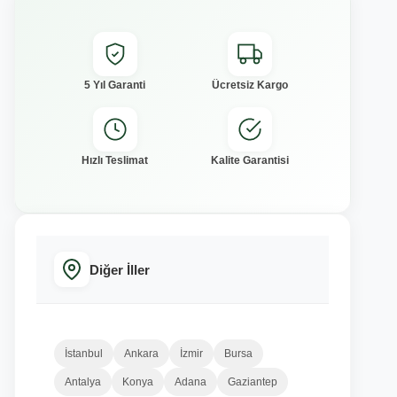
5 Yıl Garanti
Ücretsiz Kargo
Hızlı Teslimat
Kalite Garantisi
Diğer İller
İstanbul
Ankara
İzmir
Bursa
Antalya
Konya
Adana
Gaziantep