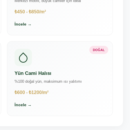
Merkezi motifli, büyük camiler için ideal
₺450 - ₺850/m²
İncele →
DOĞAL
Yün Cami Halısı
%100 doğal yün, maksimum ısı yalıtımı
₺600 - ₺1200/m²
İncele →