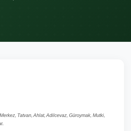
ısı – Van Gölü
Merkez, Tatvan, Ahlat, Adilcevaz, Güroymak, Mutki,
ar.