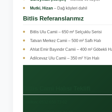
Mutki, Hizan
– Dağ köyleri dahil
Bitlis Referanslarımız
Bitlis Ulu Camii – 650 m² Selçuklu Serisi
Tatvan Merkez Camii – 500 m² Saflı Halı
Ahlat Emir Bayındır Camii – 400 m² Göbekli Ha
Adilcevaz Ulu Camii – 350 m² Yün Halı
Bitlis Cami Halısı Teklifi
Telefon:
0532 650 73 02