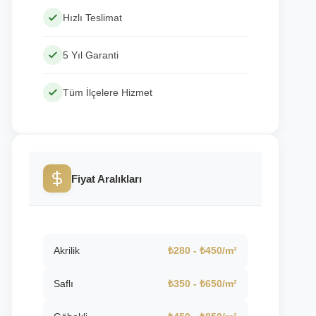
Hızlı Teslimat
5 Yıl Garanti
Tüm İlçelere Hizmet
Fiyat Aralıkları
Akrilik
₺280 - ₺450/m²
Saflı
₺350 - ₺650/m²