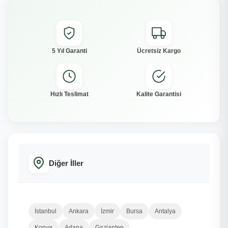
5 Yıl Garanti
Ücretsiz Kargo
Hızlı Teslimat
Kalite Garantisi
Diğer İller
İstanbul
Ankara
İzmir
Bursa
Antalya
Konya
Adana
Gaziantep