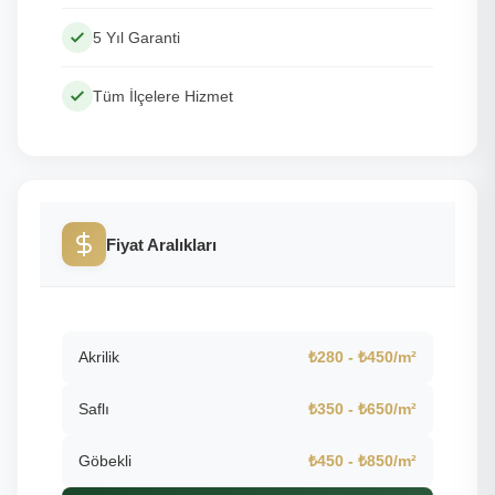
5 Yıl Garanti
Tüm İlçelere Hizmet
Fiyat Aralıkları
Akrilik
₺280 - ₺450/m²
Saflı
₺350 - ₺650/m²
Göbekli
₺450 - ₺850/m²