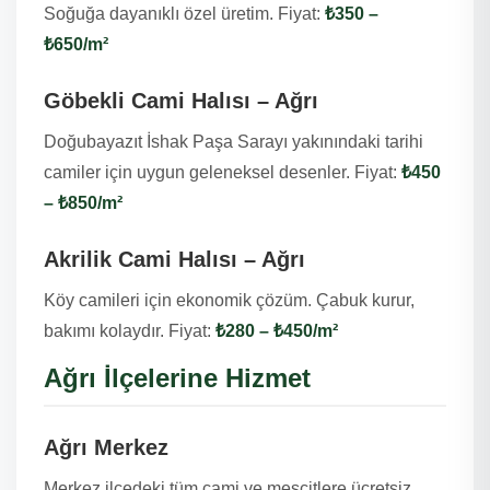
Soğuğa dayanıklı özel üretim. Fiyat:
₺350 –
₺650/m²
Göbekli Cami Halısı – Ağrı
Doğubayazıt İshak Paşa Sarayı yakınındaki tarihi
camiler için uygun geleneksel desenler. Fiyat:
₺450
– ₺850/m²
Akrilik Cami Halısı – Ağrı
Köy camileri için ekonomik çözüm. Çabuk kurur,
bakımı kolaydır. Fiyat:
₺280 – ₺450/m²
Ağrı İlçelerine Hizmet
Ağrı Merkez
Merkez ilçedeki tüm cami ve mescitlere ücretsiz